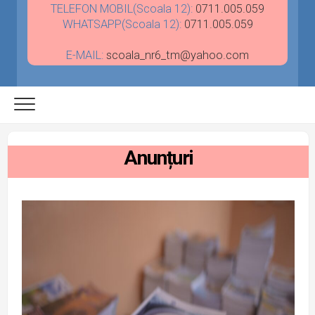
TELEFON MOBIL(Scoala 12):
0711.005.059
WHATSAPP(Scoala 12):
0711.005.059
E-MAIL:
scoala_nr6_tm@yahoo.com
Anunțuri