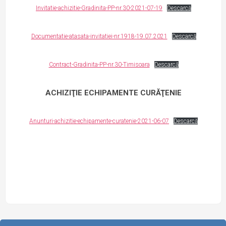
Invitatie-achizitie-Gradinita-PP-nr.30-2021-07-19
Descarcă
Documentatie-atasata-invitatiei-nr.1918-19.07.2021
Descarcă
Contract-Gradinita-PP-nr.30-Timisoara
Descarcă
ACHIZIŢIE ECHIPAMENTE CURĂŢENIE
Anunturi-achizitie-echipamente-curatenie-2021-06-07
Descarcă