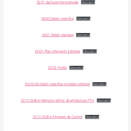
3201 Sectiune transversala
Descarcă
3600 Detalii specifice
Descarcă
3601 Detalii plantare
Descarcă
ED01 Plan Interventii Edilitare
Descarcă
ED02 Profile
Descarcă
ED03-06 Detalii specifice instalatii edilitare
Descarcă
SC12-SUB-A-Memoriu tehnic de arhitectura PTH
Descarcă
SC12-SUB-A-Program de Control
Descarcă