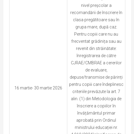
nivel preșcolar a
recomandării de înscriere în
clasa pregătitoare sau în
grupa mare, după caz.
Pentru copiii care nu au
frecventat grădinița sau au
revenit din străinătate:
înregistrarea de către
CJRAE/CMBRAE a cererilor
de evaluare,
depuse/transmise de părinți
pentru copiii care îndeplinesc
16 martie- 30 martie 2026
criteriile prevăzute la art. 7
alin. (1) din Metodologia de
înscriere a copiilor în
învățământul primar
aprobată prin Ordinul
ministrului educației nr.