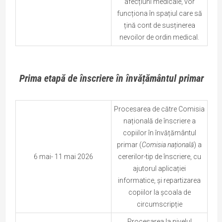
afecțiuni medicale, vor
funcționa în spațiul care să
țină cont de susținerea
nevoilor de ordin medical.
Prima etapă de înscriere în învățământul primar
Procesarea de către Comisia
națională de înscriere a
copiilor în învățământul
primar (
Comisia națională
) a
6 mai- 11 mai 2026
cererilor-tip de înscriere, cu
ajutorul aplicației
informatice, și repartizarea
copiilor la școala de
circumscripție
Procesarea la nivelul