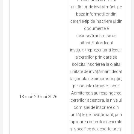
unităților de învățământ, pe
baza informațiilor din
cererile-tip de înscriere și din
documentele
depuse/transmise de
părinți/tutori legal
instituiți/reprezentanți legali,
a cererilor prin care se
solicită înscrierea la o altă
unitate de învățământ decât
la școala de circumscripție,
pe locurile rămase libere.
Admiterea sau respingerea
13 mai- 20 mai 2026
cererilor acestora, la nivelul
comisiei de înscriere din
unitățile de învățământ, prin
aplicarea criteriilor generale
și specifice de departajare și