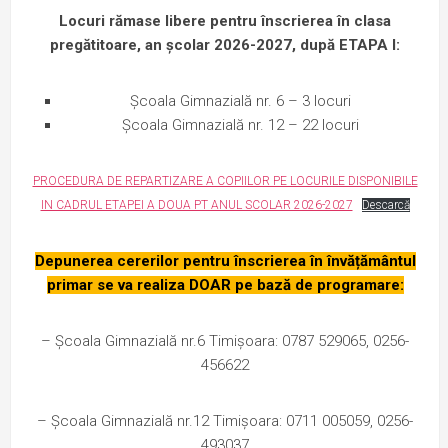
Locuri rămase libere pentru înscrierea în clasa
pregătitoare, an școlar 2026-2027, după ETAPA I:
Școala Gimnazială nr. 6 – 3 locuri
Școala Gimnazială nr. 12 – 22 locuri
PROCEDURA DE REPARTIZARE A COPIILOR PE LOCURILE DISPONIBILE
IN CADRUL ETAPEI A DOUA PT ANUL SCOLAR 2026-2027
Descarcă
Depunerea cererilor pentru înscrierea în învățământul
primar se va realiza DOAR pe bază de programare:
– Școala Gimnazială nr.6 Timișoara: 0787 529065, 0256-
456622
– Școala Gimnazială nr.12 Timișoara: 0711 005059, 0256-
493037