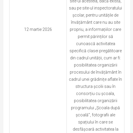
site-ul acesteia, dacă există,
sau pe site-ul inspectoratului
școlar, pentru unitățile de
învățământ care nu au site
12 martie 2026
propriu, a informațiilor care
permit părinților să
cunoască activitatea
specifică clasei pregătitoare
din cadrul unității, cum ar fi:
posibilitatea organizării
procesului de învățământ în
cadrul unei grădinițe aflate în
structura școlii sau în
consorțiu cu școala,
posibilitatea organizării
programului „Școala după
școală”, fotografii ale
spațiului în care se
desfășoară activitatea la