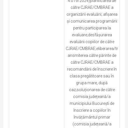
4.019/2024)planificarea de
către CJRAE/CMBRAE a
organizării evaluării; afișarea
și comunicarea programării
pentru participarea la
evaluare;desfășurarea
evaluării copiilor de către
CJRAE/CMBRAE;eliberarea/tr
ansmiterea către părinte de
către CJRAE/CMBRAE a
recomandării de înscriere în
clasa pregătitoare sau în
grupa mare, după
caz;soluționarea de către
comisia județeană/a
municipiului București de
înscriere a copiilor în
învățământul primar
(comisia județeană/a