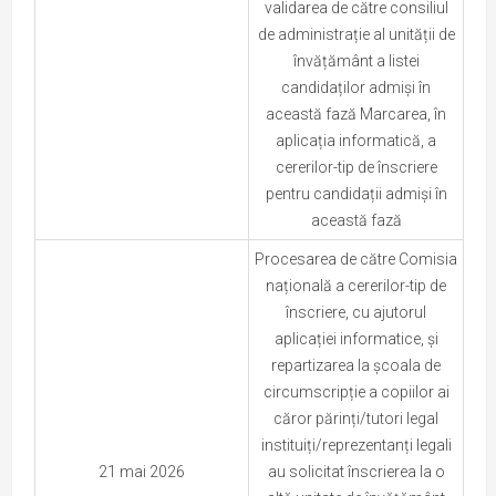
validarea de către consiliul
de administrație al unității de
învățământ a listei
candidaților admiși în
această fază Marcarea, în
aplicația informatică, a
cererilor-tip de înscriere
pentru candidații admiși în
această fază
Procesarea de către Comisia
națională a cererilor-tip de
înscriere, cu ajutorul
aplicației informatice, și
repartizarea la școala de
circumscripție a copiilor ai
căror părinți/tutori legal
instituiți/reprezentanți legali
21 mai 2026
au solicitat înscrierea la o