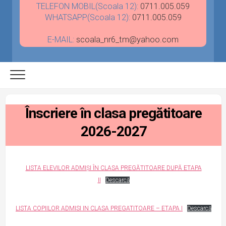
TELEFON MOBIL(Scoala 12):
0711.005.059
WHATSAPP(Scoala 12):
0711.005.059
E-MAIL:
scoala_nr6_tm@yahoo.com
Înscriere în clasa pregătitoare
2026-2027
LISTA ELEVILOR ADMIȘI ÎN CLASA PREGĂTITOARE DUPĂ ETAPA
II
Descarcă
LISTA COPIILOR ADMISI IN CLASA PREGATITOARE – ETAPA I
Descarcă