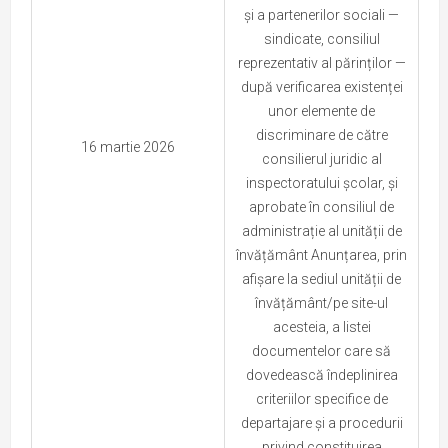
și a partenerilor sociali —
sindicate, consiliul
reprezentativ al părinților —
după verificarea existenței
unor elemente de
discriminare de către
16 martie 2026
consilierul juridic al
inspectoratului școlar, și
aprobate în consiliul de
administrație al unității de
învățământ Anunțarea, prin
afișare la sediul unității de
învățământ/pe site-ul
acesteia, a listei
documentelor care să
dovedească îndeplinirea
criteriilor specifice de
departajare și a procedurii
privind constituirea