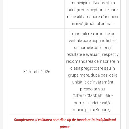
municipiului București) a
situațiilor excepționale care
necesită amânarea înscrierii
în învățământul primar.
Transmiterea proceselor-
verbale care cuprind listele
cu numele copiilor și
rezultatele evaluării, respectiv
recomandarea de înscriere în
clasa pregătitoare sau în
31 martie 2026
grupa mare, după caz, de la
unitățile de învățământ
preșcolar sau
CJRAE/CMBRAE către
comisia județeană/a
municipiului București
Completarea și validarea cererilor-tip de înscriere în învățământul
primar