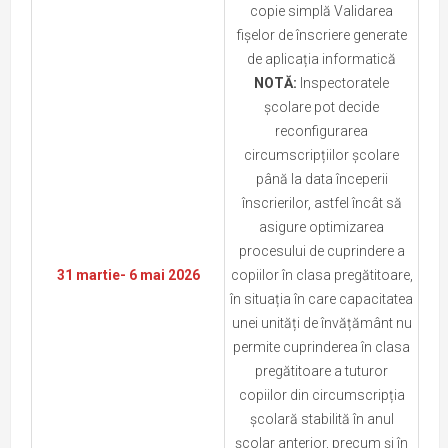
copie simplă Validarea
fișelor de înscriere generate
de aplicația informatică
NOTĂ:
Inspectoratele
școlare pot decide
reconfigurarea
circumscripțiilor școlare
până la data începerii
înscrierilor, astfel încât să
asigure optimizarea
procesului de cuprindere a
31 martie- 6 mai 2026
copiilor în clasa pregătitoare,
în situația în care capacitatea
unei unități de învățământ nu
permite cuprinderea în clasa
pregătitoare a tuturor
copiilor din circumscripția
școlară stabilită în anul
școlar anterior, precum și în