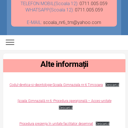
TELEFON MOBIL(Scoala 12):
0711.005.059
WHATSAPP(Scoala 12):
0711.005.059
E-MAIL:
scoala_nr6_tm@yahoo.com
Alte informații
Codul-de-etica-si-deontologie-Scoala Gimnaziala nr.6 Timisoara
Descarcă
Școala Gimnazială nr.6 -Procedura operațională – Acces-unitate
Descarcă
Procedura prezența în unitate facilitator desemnat
Descarcă